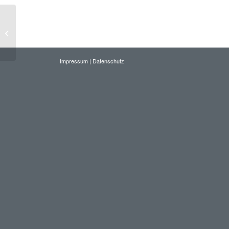
40 Jahre „Krokodil“ Fulda
Impressum
|
Datenschutz