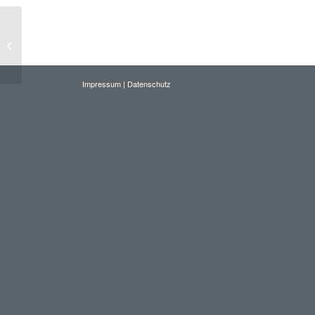
100 Jahre Schwimmbad Hutten
Impressum
|
Datenschutz